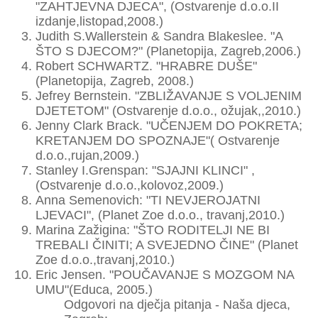
"ZAHTJEVNA DJECA", (Ostvarenje d.o.o.II
izdanje,listopad,2008.)
Judith S.Wallerstein & Sandra Blakeslee. "A
ŠTO S DJECOM?" (Planetopija, Zagreb,2006.)
Robert SCHWARTZ. "HRABRE DUŠE"
(Planetopija, Zagreb, 2008.)
Jefrey Bernstein. "ZBLIŽAVANJE S VOLJENIM
DJETETOM" (Ostvarenje d.o.o., ožujak,,2010.)
Jenny Clark Brack. "UČENJEM DO POKRETA;
KRETANJEM DO SPOZNAJE"( Ostvarenje
d.o.o.,rujan,2009.)
Stanley I.Grenspan: "SJAJNI KLINCI" ,
(Ostvarenje d.o.o.,kolovoz,2009.)
Anna Semenovich: "TI NEVJEROJATNI
LJEVACI", (Planet Zoe d.o.o., travanj,2010.)
Marina Zažigina: "ŠTO RODITELJI NE BI
TREBALI ČINITI; A SVEJEDNO ČINE" (Planet
Zoe d.o.o.,travanj,2010.)
Eric Jensen. "POUČAVANJE S MOZGOM NA
UMU"(Educa, 2005.)
Odgovori na dječja pitanja - Naša djeca,