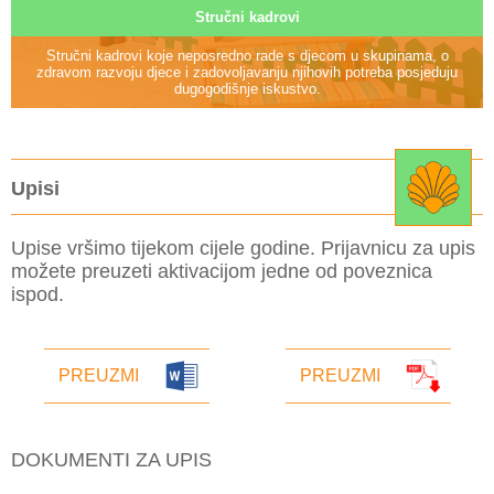
Stručni kadrovi
Stručni kadrovi koje neposredno rade s djecom u skupinama, o
zdravom razvoju djece i zadovoljavanju njihovih potreba posjeduju
dugogodišnje iskustvo.
Upisi
Upise vršimo tijekom cijele godine. Prijavnicu za upis
možete preuzeti aktivacijom jedne od poveznica
ispod.
PREUZMI
PREUZMI
DOKUMENTI ZA UPIS