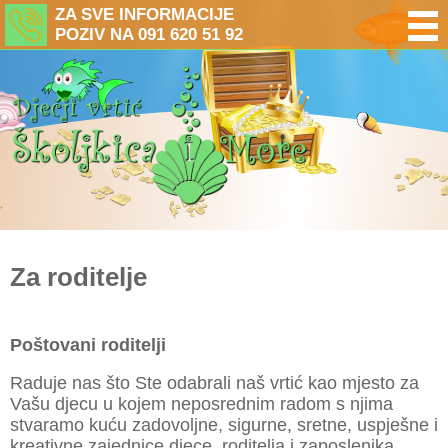
ZA SVE INFORMACIJE
POZIV NA 091 620 51 92
Za roditelje
Poštovani roditelji
Raduje nas što Ste odabrali naš vrtić kao mjesto za
Vašu djecu u kojem neposrednim radom s njima
stvaramo kuću zadovoljne, sigurne, sretne, uspješne i
kreativne zajednice djece, roditelja i zaposlenika.