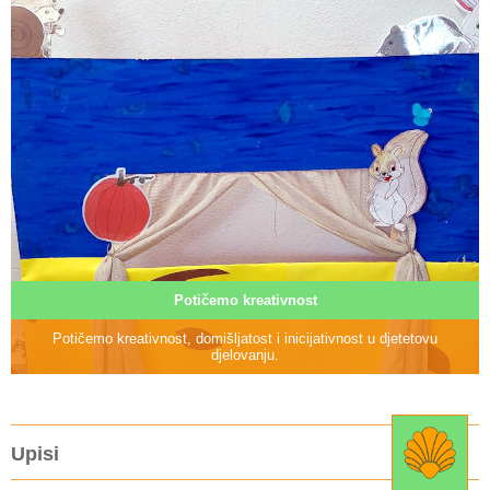
Potičemo kreativnost
Potičemo kreativnost, domišljatost i inicijativnost u djetetovu
djelovanju.
Upisi