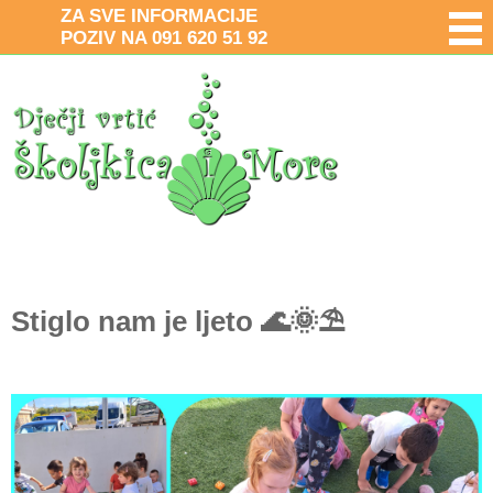
ZA SVE INFORMACIJE
POZIV NA 091 620 51 92
Stiglo nam je ljeto 🌊🌞⛱️