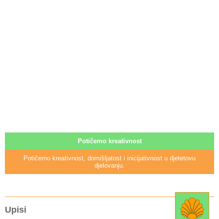
Potičemo kreativnost
Potičemo kreativnost, domišljatost i inicijativnost u djetetovu
djelovanju.
Upisi