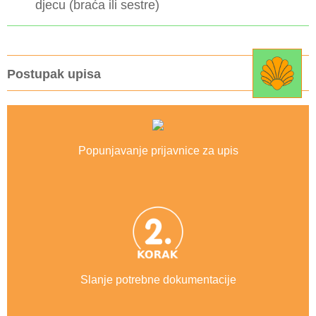
djecu (braća ili sestre)
Postupak upisa
Popunjavanje prijavnice za upis
Slanje potrebne dokumentacije