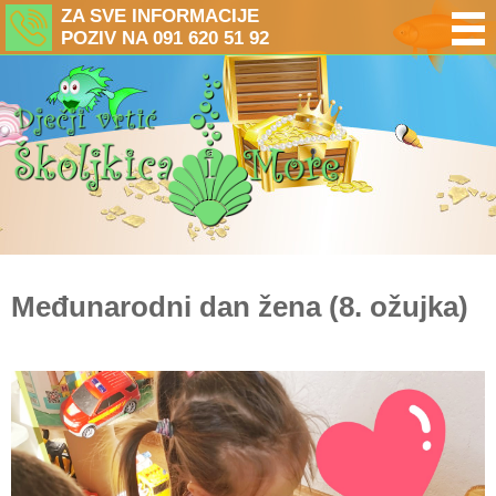
ZA SVE INFORMACIJE
POZIV NA 091 620 51 92
Međunarodni dan žena (8. ožujka)