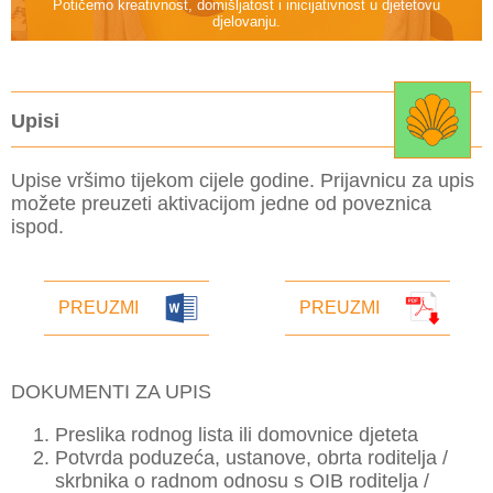
Potičemo kreativnost, domišljatost i inicijativnost u djetetovu
djelovanju.
Upisi
Upise vršimo tijekom cijele godine. Prijavnicu za upis
možete preuzeti aktivacijom jedne od poveznica
ispod.
PREUZMI
PREUZMI
DOKUMENTI ZA UPIS
Preslika rodnog lista ili domovnice djeteta
Potvrda poduzeća, ustanove, obrta roditelja /
skrbnika o radnom odnosu s OIB roditelja /