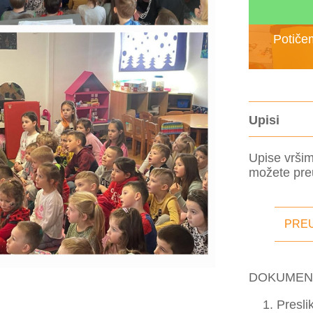
Potičem
Upisi
Upise vršim
možete preu
PRE
DOKUMENT
Presli