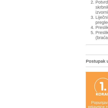
Potvrd
skrbni
izvorn
Liječn
pregle
Presli
Presli
(braća 
Postupak 
Popunjav
prijavnice z