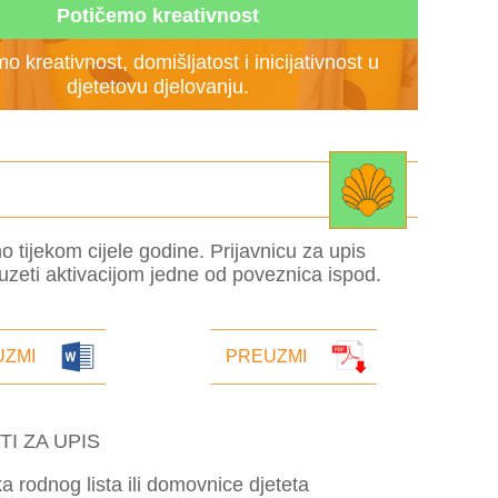
Potičemo kreativnost
o kreativnost, domišljatost i inicijativnost u
djetetovu djelovanju.
o tijekom cijele godine. Prijavnicu za upis
zeti aktivacijom jedne od poveznica ispod.
UZMI
PREUZMI
I ZA UPIS
ka rodnog lista ili domovnice djeteta