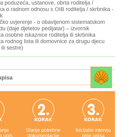
a poduzeća, ustanove, obrta roditelja /
ka o radnom odnosu s OIB roditelja / skrbnika -
ik
ičko uvjerenje - o obavljenom sistematskom
du (daje djetetov pedijatar) – izvornik
ka osobne iskaznice roditelja ili skrbnika
ka rodnog lista ili domovnice za drugu djecu
ili sestre)
upisa
anje
Slanje potrebne
Inicijalni intervju
a upis
dokumentacije
prije upisa