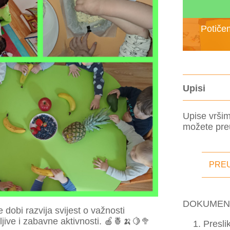
Potičem
Upisi
Upise vršim
možete preu
PRE
DOKUMENT
 dobi razvija svijest o važnosti
jive i zabavne aktivnosti. 🍎🍍🍌🍋🥦
Presli