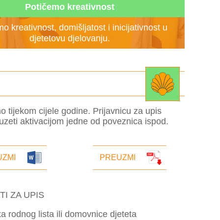
Potičemo kreativnost
o kreativnost, domišljatost i inicijativnost u
djetetovu djelovanju.
o tijekom cijele godine. Prijavnicu za upis
zeti aktivacijom jedne od poveznica ispod.
UZMI
PREUZMI
I ZA UPIS
ka rodnog lista ili domovnice djeteta