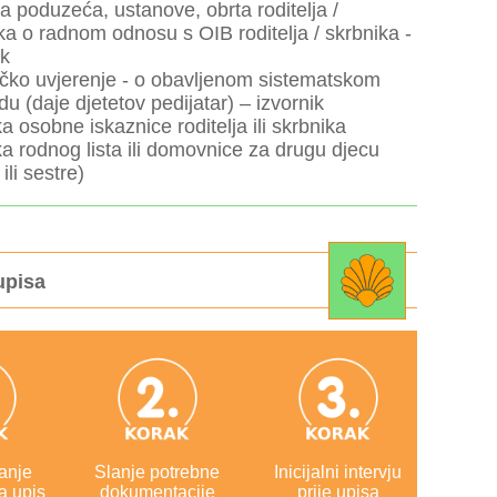
a poduzeća, ustanove, obrta roditelja /
ka o radnom odnosu s OIB roditelja / skrbnika -
ik
ičko uvjerenje - o obavljenom sistematskom
du (daje djetetov pedijatar) – izvornik
ka osobne iskaznice roditelja ili skrbnika
ka rodnog lista ili domovnice za drugu djecu
ili sestre)
upisa
anje
Slanje potrebne
Inicijalni intervju
a upis
dokumentacije
prije upisa