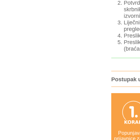
Potvrd
skrbni
izvorn
Liječn
pregle
Presli
Presli
(braća 
Postupak 
Popunjav
prijavnice z