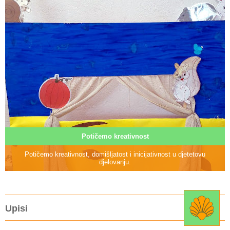
Potičemo kreativnost
Potičemo kreativnost, domišljatost i inicijativnost u djetetovu
djelovanju.
Upisi