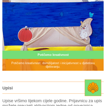
Potičemo kreativnost
Potičemo kreativnost, domišljatost i inicijativnost u djetetovu
djelovanju.
Upisi
Upise vršimo tijekom cijele godine. Prijavnicu za upis
možete preuzeti aktivacijom jedne od poveznica