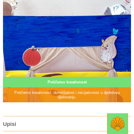
Potičemo kreativnost
Potičemo kreativnost, domišljatost i inicijativnost u djetetovu
djelovanju.
Upisi