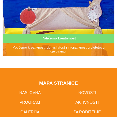
Potičemo kreativnost
Potičemo kreativnost, domišljatost i inicijativnost u djetetovu
djelovanju.
MAPA STRANICE
NASLOVNA
NOVOSTI
PROGRAM
AKTIVNOSTI
GALERIJA
ZA RODITELJE